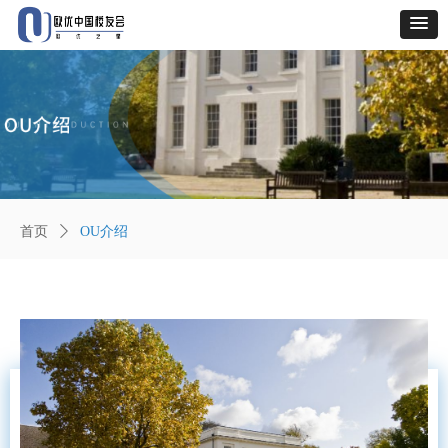
首页
ꄲ
OU介绍